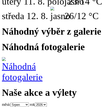
úterý
11. 8.
23/14 °C
středa
12. 8.
26/12 °C
Náhodný výběr z galerie
Náhodná fotogalerie
Naše akce a výlety
měsíc
rok