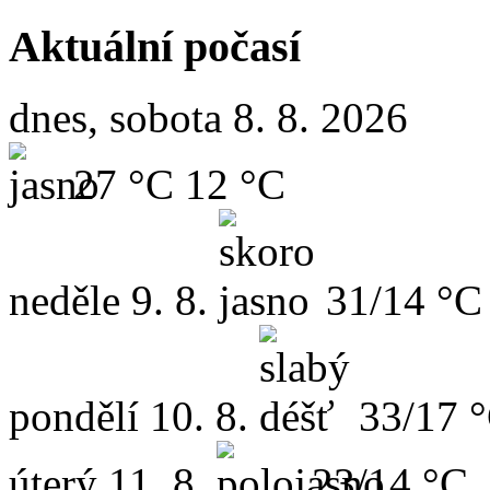
Aktuální počasí
dnes, sobota 8. 8. 2026
27 °C
12 °C
neděle
9. 8.
31/14 °C
pondělí
10. 8.
33/17 
úterý
11. 8.
23/14 °C