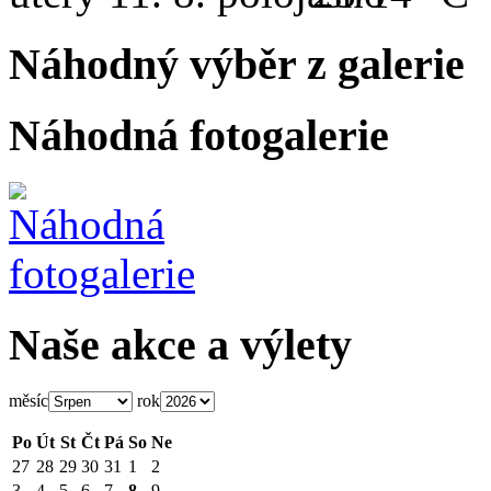
Náhodný výběr z galerie
Náhodná fotogalerie
Naše akce a výlety
měsíc
rok
Po
Út
St
Čt
Pá
So
Ne
27
28
29
30
31
1
2
3
4
5
6
7
8
9